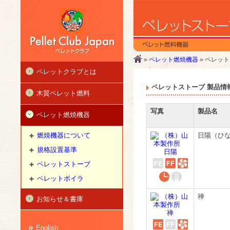
»
ペレット燃焼機器
» ペレッ
ペレットクラブとは
ペレットストーブ 製品情
木質ペレット燃料
写真
製品名
ペレット燃焼機器
日陽（ひ
燃焼機器について
規格設置基準
ペレットストーブ
ペレットボイラ
禅
お知らせ＆書庫
English