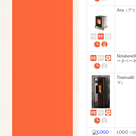
Aria（ア
Notaben
ータベー
Thelma9
マ）
LOGO（