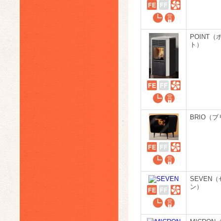
POINT（
ト）
BRIO（
SEVEN（
ン）