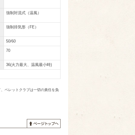
強制対流式（温風）
強制排気形（FE）
50/60
70
36(火力最大、温風最小時)
て、ペレットクラブは一切の責任を負