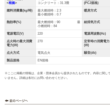
<
根拠
>
コンクリート：31.3畳
(PCJ規格)
燃料消費量(kg/時)
最大燃焼時：2.3
暖房方式
最小燃焼時：0.7
熱効率(%)
最大燃焼時：90 最
給排気方式
小燃焼時：84
電源電圧(V)
220
電源周波数(Hz)
点火時の最大消費
270
定常時の消費電力
電力(W)
(W)
点火方式
電気点火
騒音(db)
製品規格
EN規格
※ここに掲載の情報は、企業・団体会員から提供されたものです。内容に関し
いません。詳細は各社にお問い合わせください。