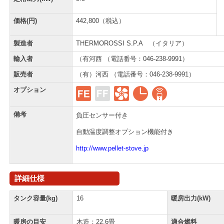
価格(円)
442,800（税込）
製造者
THERMOROSSI S.P.A （イタリア）
輸入者
（有河西 （電話番号：046-238-9991）
販売者
（有）河西 （電話番号：046-238-9991）
オプション
備考
負圧センサー付き
自動温度調整オプション機能付き
http://www.pellet-stove.jp
詳細仕様
タンク容量(kg)
16
暖房出力(kW)
暖房の目安
木造：22.6畳
適合燃料