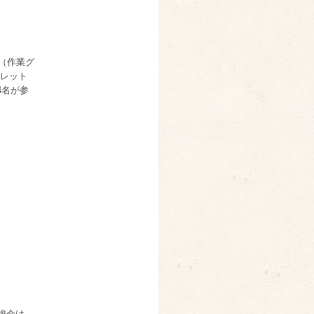
（作業グ
レット
4名が参
総会は