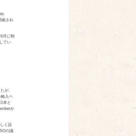
ls
開催され
年6月に制
してい
したが、
る輸入ペ
日本と
mberか
新しく設
SOの議