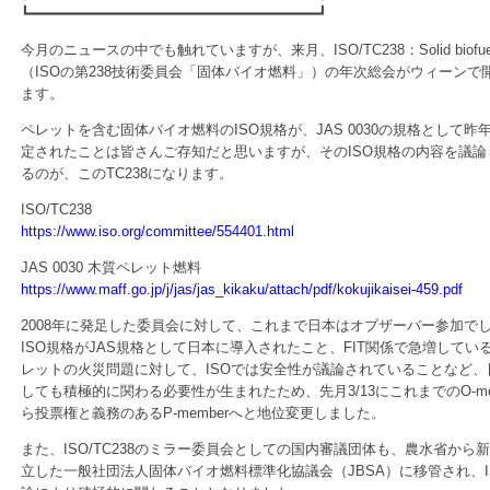
┗━━━━━━━━━━━━━━━━━━━━━━━━━━━━━━━━━┛
今月のニュースの中でも触れていますが、来月、ISO/TC238：Solid biofue
（ISOの第238技術委員会「固体バイオ燃料」）の年次総会がウィーンで
ます。
ペレットを含む固体バイオ燃料のISO規格が、JAS 0030の規格として昨
定されたことは皆さんご存知だと思いますが、そのISO規格の内容を議論
るのが、このTC238になります。
ISO/TC238
https://www.iso.org/committee/554401.html
JAS 0030 木質ペレット燃料
https://www.maff.go.jp/j/jas/jas_kikaku/attach/pdf/kokujikaisei-459.pdf
2008年に発足した委員会に対して、これまで日本はオブザーバー参加で
ISO規格がJAS規格として日本に導入されたこと、FIT関係で急増してい
レットの火災問題に対して、ISOでは安全性が議論されていることなど、
しても積極的に関わる必要性が生まれたため、先月3/13にこれまでのO-me
ら投票権と義務のあるP-memberへと地位変更しました。
また、ISO/TC238のミラー委員会としての国内審議団体も、農水省から
立した一般社団法人固体バイオ燃料標準化協議会（JBSA）に移管され、I