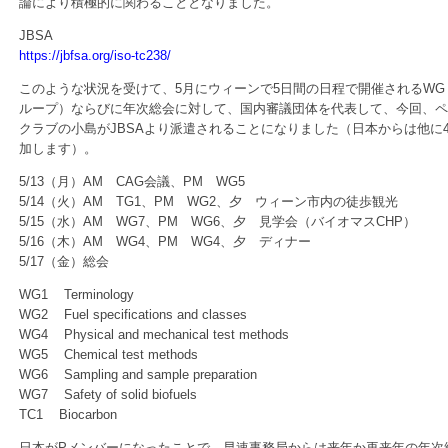
論により積極的に関わることとなりました。
JBSA
https://jbfsa.org/iso-tc238/
このような状況を受けて、5月にウィーンで5日間の日程で開催されるWG
ループ）ならびに年次総会に対して、国内審議団体を代表して、今回、ペ
クラブの小島がJBSAより派遣されることになりました（日本からは他に
加します）。
5/13（月）AM CAG会議、PM WG5
5/14（火）AM TG1、PM WG2、夕 ウィーン市内の徒歩観光
5/15（水）AM WG7、PM WG6、夕 見学会（バイオマスCHP）
5/16（木）AM WG4、PM WG4、夕 ディナー
5/17（金）総会
WG1 Terminology
WG2 Fuel specifications and classes
WG4 Physical and mechanical test methods
WG5 Chemical test methods
WG6 Sampling and sample preparation
WG7 Safety of solid biofuels
TC1 Biocarbon
日本がPメンバーになったことで、早速事務局からは来年か再来年の年次