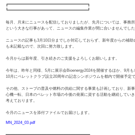
┏━━━━━━━━━━━━━━━━━━━━━━━━━━━━━━━━━┓
┗━━━━━━━━━━━━━━━━━━━━━━━━━━━━━━━━━┛
毎月、月末にニュースを配信しておりましたが、先月については、事務所
という大きな行事があって、ニュースの編集作業が間に合いませんでした
ニュースの記事も3月10日分までしか対応しておらず、新年度からの補助
も未記載なので、次回に努力致します。
今月からは新年度、引き続きのご支援をよろしくお願いします。
今年は、昨年と同様、5月に展示会Bioenergy2024を開催するほか、9月
10月にペレットクラブ設立20周年の記念シンポジウムを都内で開催予定
その他、ストーブの普及や燃料の供給に関する事業も計画しており、新事
心機一転、日本のペレット市場の今後の発展に資する活動を継続していき
考えております。
今月のニュースを添付ファイルでお届けします。
MN_2024_03.pdf
━━━━━━━━━━━━━━━━━━━━━━━━━━━━━━━━━━━