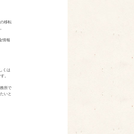
の移転
。
金情報
もしくは
です。
務所で
たいと