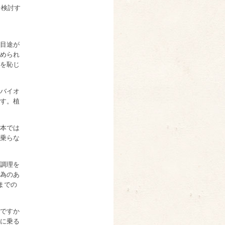
を検討す
目途が
められ
を恥じ
バイオ
す。植
本では
乗らな
調理を
為のあ
までの
ですか
に乗る