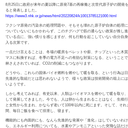
8月25日に政府が来年の夏以降に原発7基の再稼働と次世代原子炉の開発
ると発表しました。
https://www3.nhk.or.jp/news/html/20220824/k10013785121000.html
フクシマ原発の汚染水の処理問題や、そもそも壊れた原子炉自体の処理に
ついていないにもかかわらず、このチグハグで筋の通らない政策が推し進
ている点に、強い憤りを感じますが、何も行動を起こしていない自分自身
入る次第です。
一点だけ言えることは、冬場の暖房をペレットや薪、チップといった木質
マスに転換すれば、冬季の電力不足への有効な対策になる、ということで
林さえされていれば、CO2の削減にもつながります。
どうやら、これらの固体バイオ燃料を燃やして暖を取る、という行為は日
先進的な取組だとは思われないようで、様々な政策は技術開発の俎上には
いようです。
しかし考えてみれば、有史以来、人類はバイオマスを燃やして暖を取り、
して発展してきました。今でも、人は卵から生まれることはなく、生殖行
と女性から生まれ、かならず老いて100年以内に死にます。そして、それ
間、毎日ご飯を食べて排泄し、寝ます。
機能的にも内面的にも、なんら先進的な発展や「進化」はしていないわけ
ら、エネルギー利用についても、水素やアンモニアといった突飛な話だけ