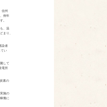
、信州
、例年
す。
も、温
どまり、
感染者
してい
騰して
発電所
。炭素の
実施の
稼働に