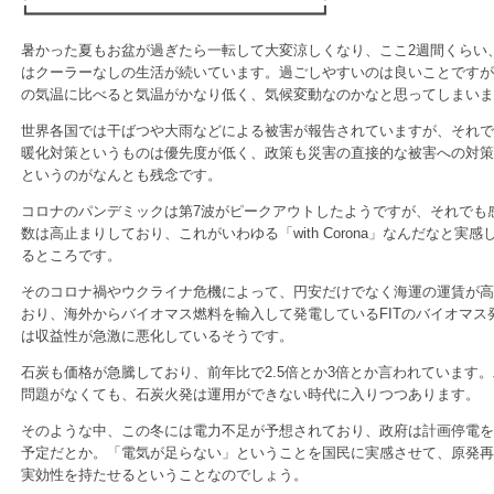
┗━━━━━━━━━━━━━━━━━━━━━━━━━━━━━━━━━┛
暑かった夏もお盆が過ぎたら一転して大変涼しくなり、ここ2週間くらい
はクーラーなしの生活が続いています。過ごしやすいのは良いことですが
の気温に比べると気温がかなり低く、気候変動なのかなと思ってしまいま
世界各国では干ばつや大雨などによる被害が報告されていますが、それで
暖化対策というものは優先度が低く、政策も災害の直接的な被害への対策
というのがなんとも残念です。
コロナのパンデミックは第7波がピークアウトしたようですが、それでも
数は高止まりしており、これがいわゆる「with Corona」なんだなと実感
るところです。
そのコロナ禍やウクライナ危機によって、円安だけでなく海運の運賃が高
おり、海外からバイオマス燃料を輸入して発電しているFITのバイオマス
は収益性が急激に悪化しているそうです。
石炭も価格が急騰しており、前年比で2.5倍とか3倍とか言われています
問題がなくても、石炭火発は運用ができない時代に入りつつあります。
そのような中、この冬には電力不足が予想されており、政府は計画停電を
予定だとか。「電気が足らない」ということを国民に実感させて、原発再
実効性を持たせるということなのでしょう。