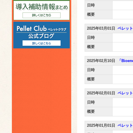
日時
概要
2025年03月01日
ペレット
日時
概要
2025年02月10日
「Bioe
日時
概要
2025年02月01日
ペレット
日時
概要
2025年01月01日
ペレット