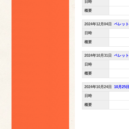
日時
概要
2024年12月04日
ペレット
日時
概要
2024年10月31日
ペレット
日時
概要
2024年10月24日
10月2
日時
概要