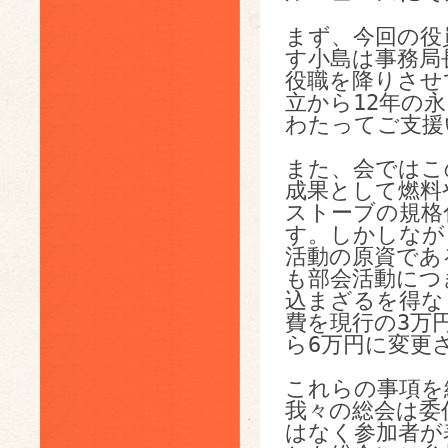
まず、今回の役
す小島は事務局長
役職を降りさせ
立から12年の永
わたってご支援
また、会ではこ
成果として燃料や
ストーブの規格
す。しかしなが
活動の原資であ
も部会活動につぎ
込まざるを得な
費を現行の3万円
ら6万円に変更
これらの事項を
我々の総会は委任
はなく参加者が