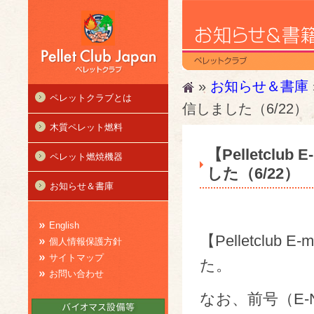
»
お知らせ＆書庫
ペレットクラブとは
信しました（6/22）
木質ペレット燃料
【Pelletclub
ペレット燃焼機器
した（6/22）
お知らせ＆書庫
English
【Pelletclub 
個人情報保護方針
サイトマップ
た。
お問い合わせ
なお、前号（E-New