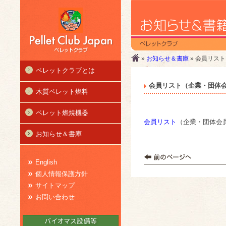
»
お知らせ＆書庫
» 会員リス
ペレットクラブとは
会員リスト（企業・団体会
木質ペレット燃料
ペレット燃焼機器
会員リスト
（企業・団体会員
お知らせ＆書庫
English
個人情報保護方針
サイトマップ
お問い合わせ