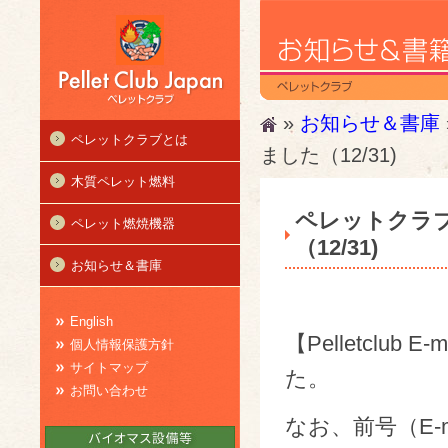
»
お知らせ＆書庫
ペレットクラブとは
ました（12/31)
木質ペレット燃料
ペレットクラブ
ペレット燃焼機器
（12/31)
お知らせ＆書庫
English
【Pelletclub 
個人情報保護方針
サイトマップ
た。
お問い合わせ
なお、前号（E-mai