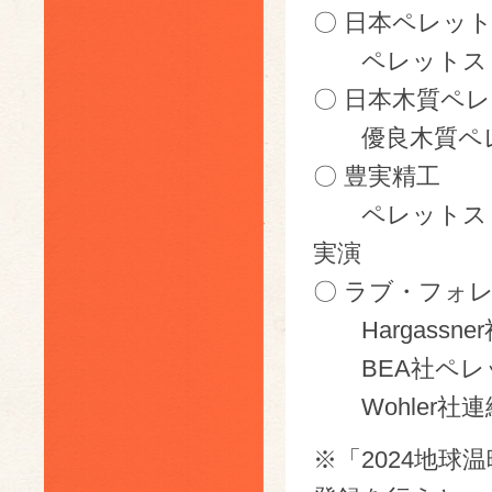
〇 日本ペレッ
ペレットスト
〇 日本木質ペ
優良木質ペレ
〇 豊実精工
ペレットストーブ「P
実演
〇 ラブ・フォ
Hargassne
BEA社ペレッ
Wohler社連
※「2024地