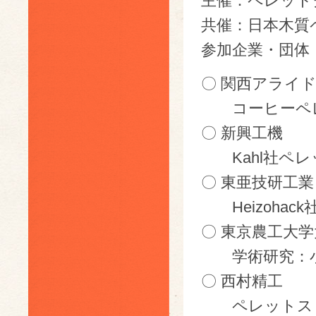
主催：ペレット
共催：日本木質
参加企業・団体
〇 関西アライ
コーヒーペレ
〇 新興工機
Kahl社ペレ
〇 東亜技研工業
Heizohac
〇 東京農工大
学術研究：小
〇 西村精工
ペレットスト