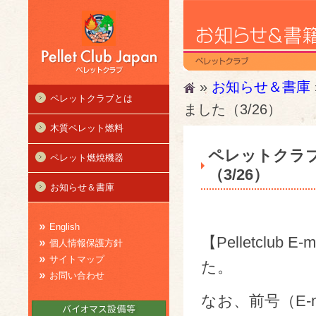
»
お知らせ＆書庫
ペレットクラブとは
ました（3/26）
木質ペレット燃料
ペレットクラブ
ペレット燃焼機器
（3/26）
お知らせ＆書庫
English
【Pelletclub 
個人情報保護方針
サイトマップ
た。
お問い合わせ
なお、前号（E-mai