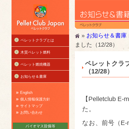
»
お知らせ＆書庫
ペレットクラブとは
ました（12/28）
木質ペレット燃料
ペレットクラブ
ペレット燃焼機器
（12/28）
お知らせ＆書庫
English
【Pelletclub 
個人情報保護方針
サイトマップ
た。
お問い合わせ
なお、前号（E-mai