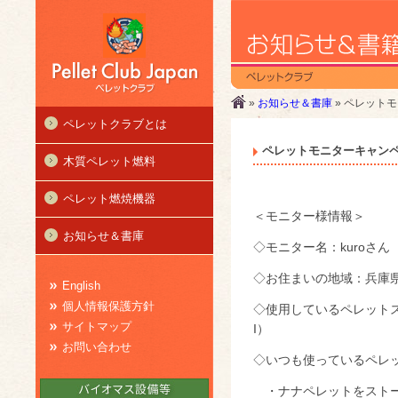
»
お知らせ＆書庫
» ペレット
ペレットクラブとは
ペレットモニターキャンペ
木質ペレット燃料
ペレット燃焼機器
＜モニター様情報＞
お知らせ＆書庫
◇モニター名：kuroさん
◇お住まいの地域：兵庫
English
個人情報保護方針
◇使用しているペレットストー
サイトマップ
I）
お問い合わせ
◇いつも使っているペレ
・ナナペレットをストー