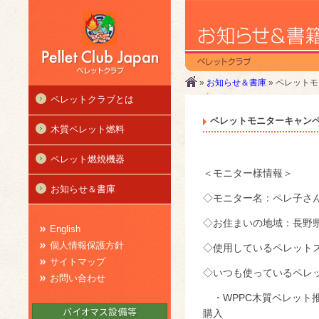
»
お知らせ＆書庫
» ペレット
ペレットクラブとは
ペレットモニターキャン
木質ペレット燃料
ペレット燃焼機器
＜モニター様情報＞
お知らせ＆書庫
◇モニター名：ペレ子さ
◇お住まいの地域：長野
English
個人情報保護方針
◇使用しているペレットストー
サイトマップ
◇いつも使っているペレ
お問い合わせ
・WPPC木質ペレット
購入