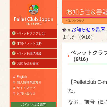
»
お知らせ＆書庫
ペレットクラブとは
ました（9/16）
木質ペレット燃料
ペレットクラブ
ペレット燃焼機器
（9/16）
お知らせ＆書庫
English
【Pelletclub 
個人情報保護方針
サイトマップ
た。
お問い合わせ
なお、前号（E-New