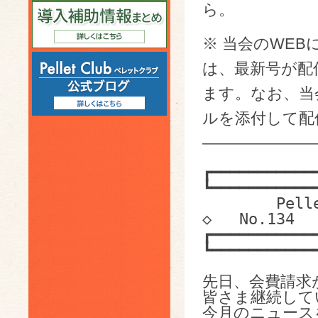
ら。
※ 当会のWEB
は、最新号が配
ます。なお、当会
ルを添付して配
———————
┏━━━━━━━━━━━
┗━━━━━━━━━━━
        Pelletclub E-mail News   ◇   2016.09.12   
◇   No.134

┏━━━━━━━━━━━
┗━━━━━━━━━━━
先日、会費請求
皆さま継続して
今月のニュース