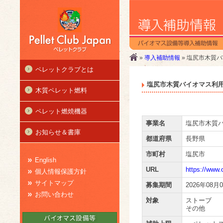
»
導入補助情報
» 塩尻市木質
ペレットクラブとは
塩尻市木質バイオマス利
木質ペレット燃料
ペレット燃焼機器
事業名
塩尻市木質
お知らせ＆書庫
都道府県
長野県
市町村
塩尻市
English
URL
https://www.c
個人情報保護方針
サイトマップ
募集期間
2026年08月
お問い合わせ
対象
ストーブ
その他