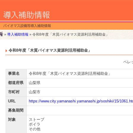
»
導入補助情報
» 令和8年度「木質バイオマス資源利活用補助金」
令和8年度「木質バイオマス資源利活用補助金」
ペレ
事業名
令和8年度「木質バイオマス資源利活用補助金」
都道府県
山梨県
市町村
山梨市
URL
https://www.city.yamanashi.yamanashi.jp/soshiki/15/1061.ht
募集期間
対象
ストーブ
ボイラ
その他