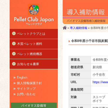
»
導入補助情報
» 令和8年度
ペレットクラブとは
令和8年度小千谷市脱炭素
木質ペレット燃料
ペレット燃焼機器
事業名
令和8年度
お知らせ＆書庫
都道府県
新潟県
市町村
小千谷市
English
URL
https://www
個人情報保護方針
サイトマップ
募集期間
お問い合わせ
対象
ストーブ
ボイラ