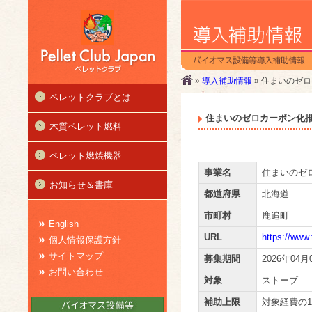
»
導入補助情報
» 住まいのゼ
ペレットクラブとは
住まいのゼロカーボン化
木質ペレット燃料
ペレット燃焼機器
事業名
住まいのゼ
お知らせ＆書庫
都道府県
北海道
市町村
鹿追町
English
URL
https://www.
個人情報保護方針
サイトマップ
募集期間
2026年04月
お問い合わせ
対象
ストーブ
補助上限
対象経費の1