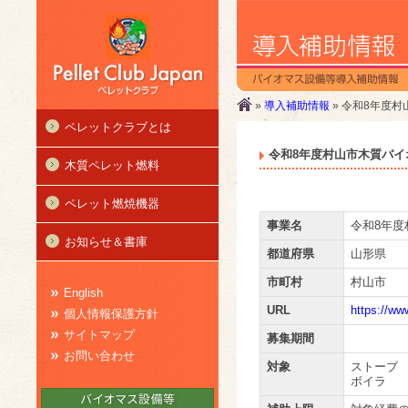
»
導入補助情報
» 令和8年度
ペレットクラブとは
令和8年度村山市木質バ
木質ペレット燃料
ペレット燃焼機器
事業名
令和8年
お知らせ＆書庫
都道府県
山形県
市町村
村山市
English
URL
https://ww
個人情報保護方針
サイトマップ
募集期間
お問い合わせ
対象
ストーブ
ボイラ