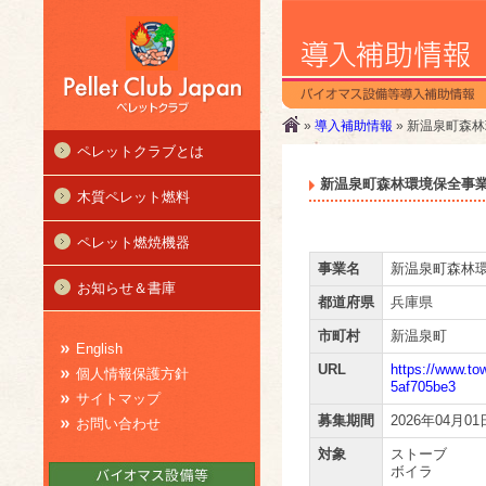
»
導入補助情報
» 新温泉町森
ペレットクラブとは
新温泉町森林環境保全事
木質ペレット燃料
ペレット燃焼機器
事業名
新温泉町森林
お知らせ＆書庫
都道府県
兵庫県
市町村
新温泉町
English
URL
https://www.t
個人情報保護方針
5af705be3
サイトマップ
募集期間
2026年04月01
お問い合わせ
対象
ストーブ
ボイラ