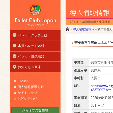
»
導入補助情報
» 宍粟市再生
ペレットクラブとは
宍粟市再生可能エネルギー
木質ペレット燃料
ペレット燃焼機器
事業名
宍粟市再生可
お知らせ＆書庫
都道府県
兵庫県
市町村
宍粟市
English
URL
https://www.ci
個人情報保護方針
43370997.html
サイトマップ
募集期間
2026年04月01
お問い合わせ
対象
ストーブ