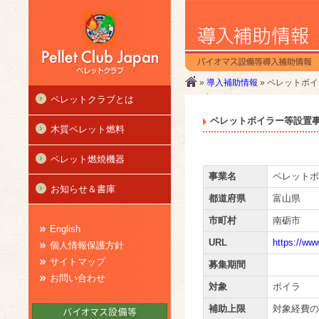
»
導入補助情報
» ペレットボ
ペレットクラブとは
ペレットボイラー等設置
木質ペレット燃料
ペレット燃焼機器
事業名
ペレットボ
お知らせ＆書庫
都道府県
富山県
市町村
南砺市
English
URL
https://ww
個人情報保護方針
サイトマップ
募集期間
お問い合わせ
対象
ボイラ
補助上限
対象経費の