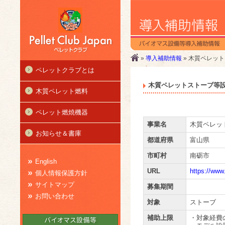
»
導入補助情報
» 木質ペレッ
ペレットクラブとは
木質ペレットストーブ等
木質ペレット燃料
ペレット燃焼機器
事業名
木質ペレッ
お知らせ＆書庫
都道府県
富山県
市町村
南砺市
English
URL
https://www
個人情報保護方針
サイトマップ
募集期間
お問い合わせ
対象
ストーブ
補助上限
・対象経費の