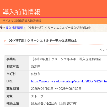
»
導入補助情報
» 【令和8年度】クリーンエネルギー導入促進補助金
【令和8年度】クリーンエネルギー導入促進補助金
ペレ
事業名
【令和8年度】クリーンエネルギー導入促進補助金
都道府県
新潟県
市町村
佐渡市
URL
https://www.city.sado.niigata.jp/soshiki/2005/79129.ht
募集期間
2026年04月01日 〜 2026年09月30日
対象
ストーブ
補助上限
対象経費の1/2以内（上限10万円）