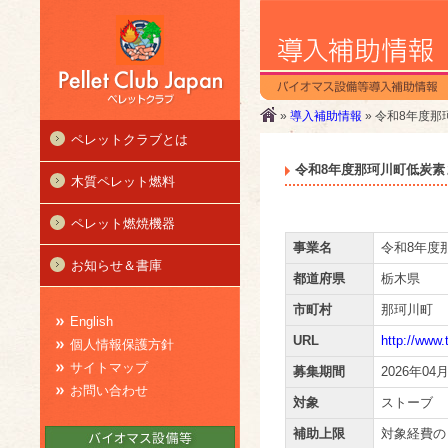
»
導入補助情報
» 令和8年度
ペレットクラブとは
令和8年度那珂川町低炭
木質ペレット燃料
ペレット燃焼機器
事業名
令和8年度
お知らせ＆書庫
都道府県
栃木県
市町村
那珂川町
English
URL
http://www.
個人情報保護方針
サイトマップ
募集期間
2026年04
お問い合わせ
対象
ストーブ
補助上限
対象経費の