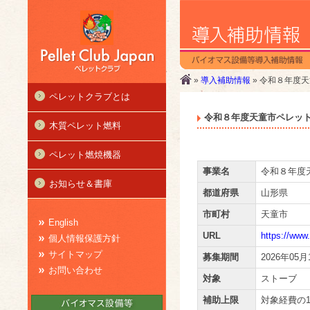
»
導入補助情報
» 令和８年度天
ペレットクラブとは
令和８年度天童市ペレッ­ト
木質ペレット燃料
ペレット燃焼機器
事業名
令和８年度天
お知らせ＆書庫
都道府県
山形県
市町村
天童市
English
URL
https://www.
個人情報保護方針
サイトマップ
募集期間
2026年05月
お問い合わせ
対象
ストーブ
補助上限
対象経費の1